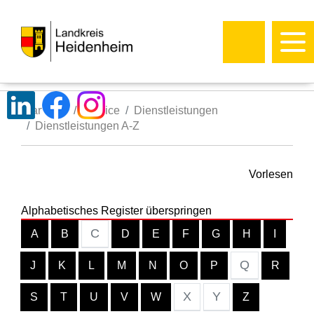
Startseite
Service
Dienstleistungen
Dienstleistungen A-Z
Vorlesen
Alphabetisches Register überspringen
C
A
B
D
E
F
G
H
I
Q
J
K
L
M
N
O
P
R
X
Y
S
T
U
V
W
Z