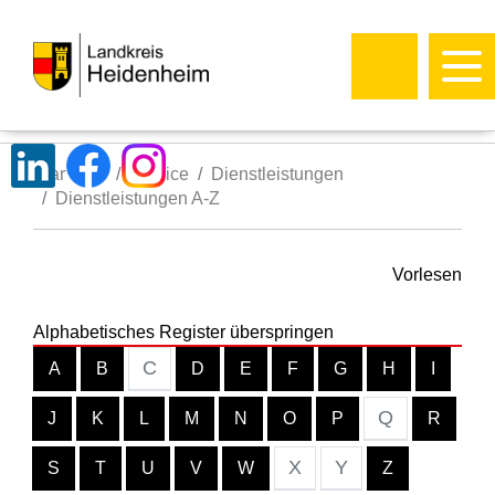
Startseite
Service
Dienstleistungen
Dienstleistungen A-Z
Vorlesen
Alphabetisches Register überspringen
C
A
B
D
E
F
G
H
I
Q
J
K
L
M
N
O
P
R
X
Y
S
T
U
V
W
Z