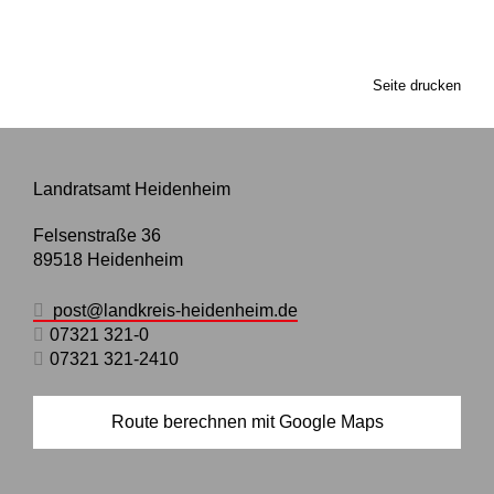
Seite drucken
Landratsamt Heidenheim
Felsenstraße 36
89518
Heidenheim
post@landkreis-heidenheim.de
07321 321-0
07321 321-2410
Route berechnen mit Google Maps