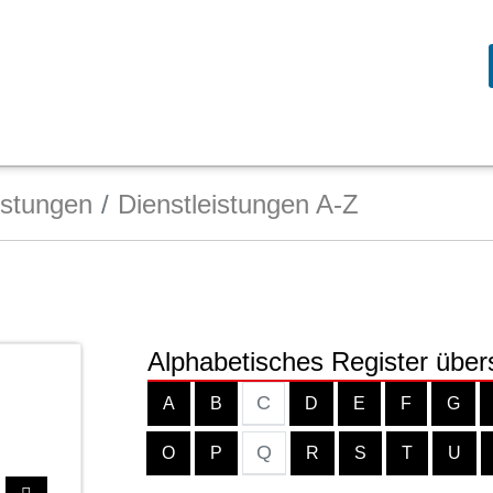
istungen
Dienstleistungen A-Z
Alphabetisches Register über
C
A
B
D
E
F
G
Q
O
P
R
S
T
U