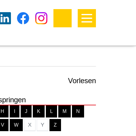
Vorlesen
springen
H
I
J
K
L
M
N
X
Y
V
W
Z