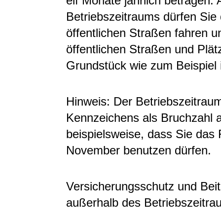
elf Monate jährlich betragen.
Betriebszeitraums dürfen Sie
öffentlichen Straßen fahren 
öffentlichen Straßen und Plät
Grundstück
wie zum Beispiel 
Hinweis:
Der Betriebszeitraum
Kennze
i
chens als Bruchzahl a
beispielsweise, dass Sie das
November benutzen dürfen.
Versicherungsschutz und Beit
auße
r
halb des Betriebszeitra