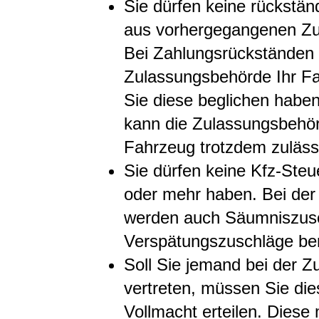
Sie dürfen keine rückstä
aus vorhergegangenen Z
Bei Zahlungsrückständen 
Zula
s
sungsbehörde Ihr Fa
Sie diese beglichen habe
kann die Zula
s
sungsbehör
Fahrzeug trotzdem zulässt
Sie dürfen keine Kfz-Ste
oder mehr haben.
Bei de
werden auch Säumniszusc
Verspätungszuschläge b
e
Soll Sie jemand bei der 
vertreten, müssen Sie dies
Vollmacht erteilen. Diese