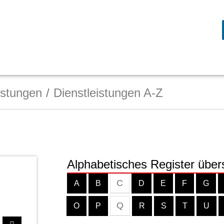
istungen
Dienstleistungen A-Z
Alphabetisches Register über
C
A
B
D
E
F
G
Q
O
P
R
S
T
U