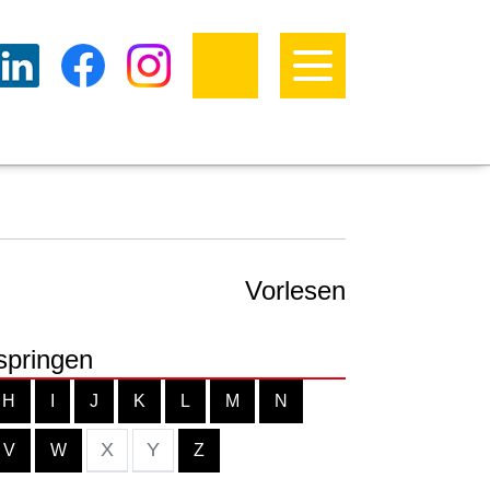
Vorlesen
springen
H
I
J
K
L
M
N
X
Y
V
W
Z