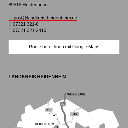
89518
Heidenheim
post@landkreis-heidenheim.de
07321 321-0
07321 321-2410
Route berechnen mit Google Maps
LANDKREIS HEIDENHEIM