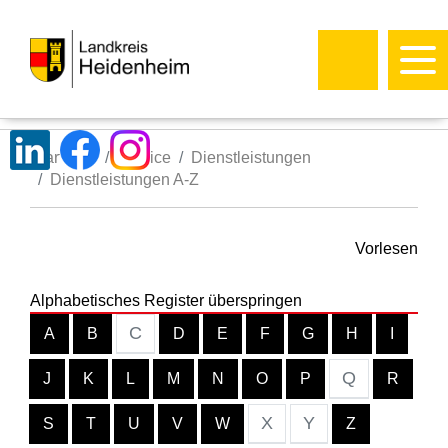
Startseite
Service
Dienstleistungen
Dienstleistungen A-Z
Vorlesen
Alphabetisches Register überspringen
C
A
B
D
E
F
G
H
I
Q
J
K
L
M
N
O
P
R
X
Y
S
T
U
V
W
Z