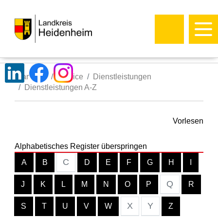
Startseite
Service
Dienstleistungen
Dienstleistungen A-Z
Vorlesen
Alphabetisches Register überspringen
C
A
B
D
E
F
G
H
I
Q
J
K
L
M
N
O
P
R
X
Y
S
T
U
V
W
Z