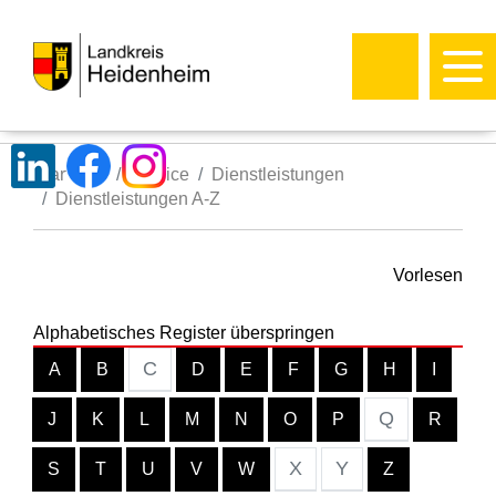
Startseite
Service
Dienstleistungen
Dienstleistungen A-Z
Vorlesen
Alphabetisches Register überspringen
C
A
B
D
E
F
G
H
I
Q
J
K
L
M
N
O
P
R
X
Y
S
T
U
V
W
Z