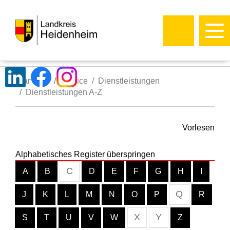
Startseite
Service
Dienstleistungen
Dienstleistungen A-Z
Vorlesen
Alphabetisches Register überspringen
C
A
B
D
E
F
G
H
I
Q
J
K
L
M
N
O
P
R
X
Y
S
T
U
V
W
Z