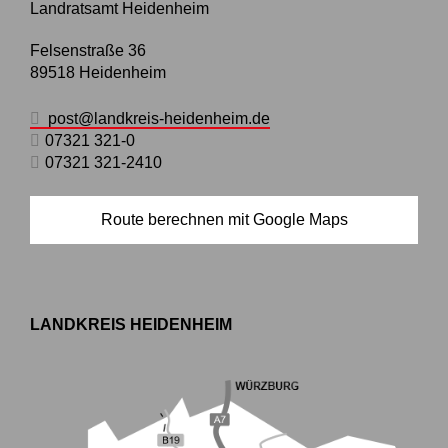
Landratsamt Heidenheim
Felsenstraße 36
89518
Heidenheim
post@landkreis-heidenheim.de
07321 321-0
07321 321-2410
Route berechnen mit Google Maps
LANDKREIS HEIDENHEIM