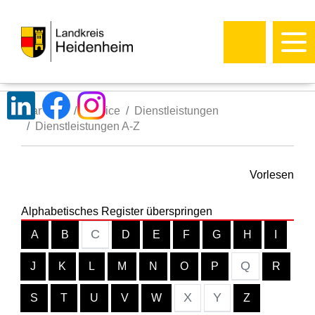
Startseite
Service
Dienstleistungen
Dienstleistungen A-Z
Vorlesen
Alphabetisches Register überspringen
C
A
B
D
E
F
G
H
I
Q
J
K
L
M
N
O
P
R
X
Y
S
T
U
V
W
Z