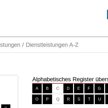
istungen
Dienstleistungen A-Z
Alphabetisches Register über
C
A
B
D
E
F
G
Q
O
P
R
S
T
U