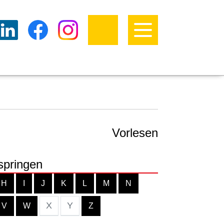
Vorlesen
springen
H
I
J
K
L
M
N
X
Y
V
W
Z