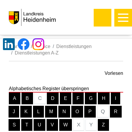
Startseite
Service
Dienstleistungen
Dienstleistungen A-Z
Vorlesen
Alphabetisches Register überspringen
C
A
B
D
E
F
G
H
I
Q
J
K
L
M
N
O
P
R
X
Y
S
T
U
V
W
Z