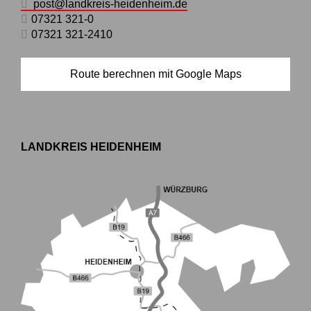
post@landkreis-heidenheim.de
07321 321-0
07321 321-2410
Route berechnen mit Google Maps
LANDKREIS HEIDENHEIM