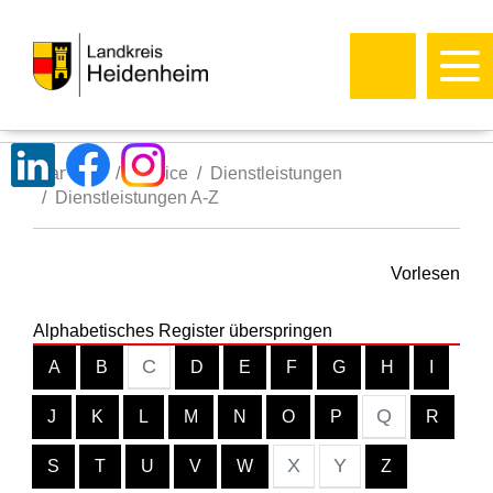
Startseite
Service
Dienstleistungen
Dienstleistungen A-Z
Vorlesen
Alphabetisches Register überspringen
C
A
B
D
E
F
G
H
I
Q
J
K
L
M
N
O
P
R
X
Y
S
T
U
V
W
Z