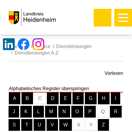
Startseite
Service
Dienstleistungen
Dienstleistungen A-Z
Vorlesen
Alphabetisches Register überspringen
C
A
B
D
E
F
G
H
I
Q
J
K
L
M
N
O
P
R
X
Y
S
T
U
V
W
Z