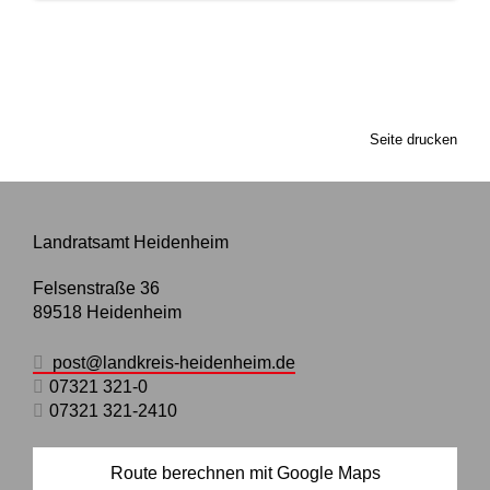
Seite drucken
Landratsamt Heidenheim
Felsenstraße 36
89518
Heidenheim
post@landkreis-heidenheim.de
07321 321-0
07321 321-2410
Route berechnen mit Google Maps