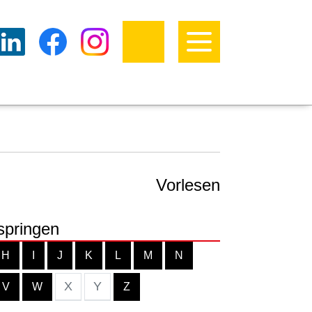
Vorlesen
springen
H
I
J
K
L
M
N
X
Y
V
W
Z