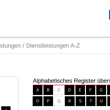
istungen
Dienstleistungen A-Z
Alphabetisches Register über
C
A
B
D
E
F
G
Q
O
P
R
S
T
U