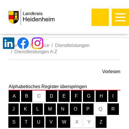
Startseite
Service
Dienstleistungen
Dienstleistungen A-Z
Vorlesen
Alphabetisches Register überspringen
C
A
B
D
E
F
G
H
I
Q
J
K
L
M
N
O
P
R
X
Y
S
T
U
V
W
Z