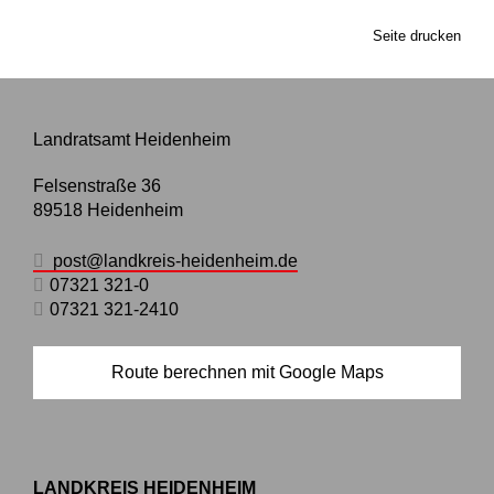
Seite drucken
Landratsamt Heidenheim
Felsenstraße 36
89518
Heidenheim
post@landkreis-heidenheim.de
07321 321-0
07321 321-2410
Route berechnen mit Google Maps
LANDKREIS HEIDENHEIM