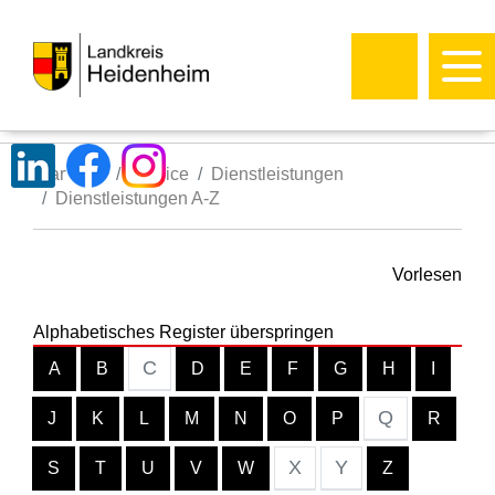
Startseite
Service
Dienstleistungen
Dienstleistungen A-Z
Vorlesen
Alphabetisches Register überspringen
C
A
B
D
E
F
G
H
I
Q
J
K
L
M
N
O
P
R
X
Y
S
T
U
V
W
Z