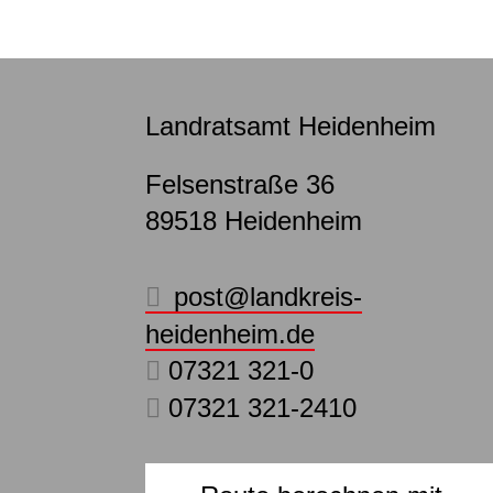
Landratsamt Heidenheim
Felsenstraße 36
89518
Heidenheim
post@landkreis-
heidenheim.de
07321 321-0
07321 321-2410