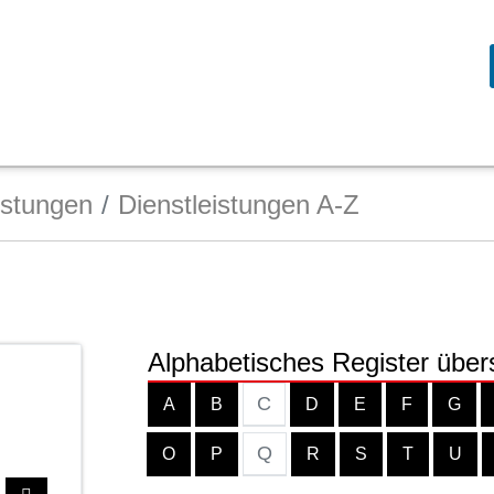
istungen
Dienstleistungen A-Z
Alphabetisches Register über
C
A
B
D
E
F
G
Q
O
P
R
S
T
U