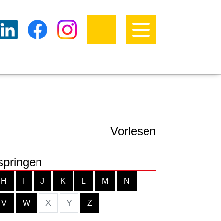
Vorlesen
springen
H
I
J
K
L
M
N
X
Y
V
W
Z