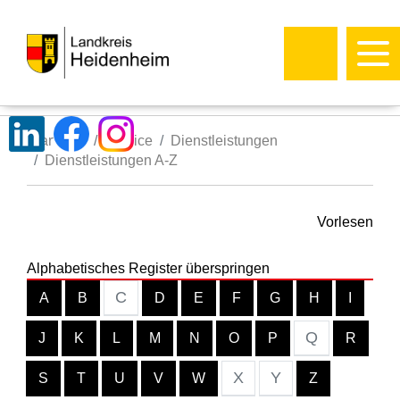
Startseite
Service
Dienstleistungen
Dienstleistungen A-Z
Vorlesen
Alphabetisches Register überspringen
C
A
B
D
E
F
G
H
I
Q
J
K
L
M
N
O
P
R
X
Y
S
T
U
V
W
Z