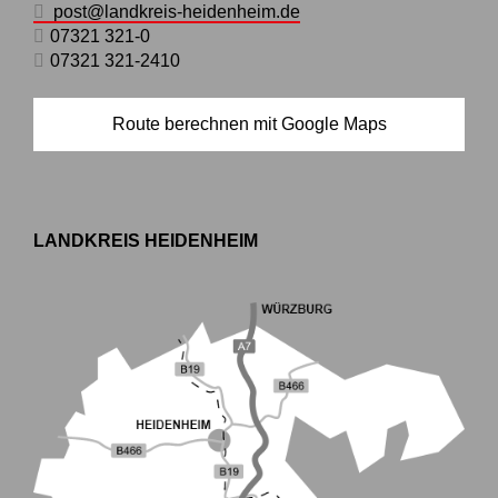
post@landkreis-heidenheim.de
07321 321-0
07321 321-2410
Route berechnen mit Google Maps
LANDKREIS HEIDENHEIM