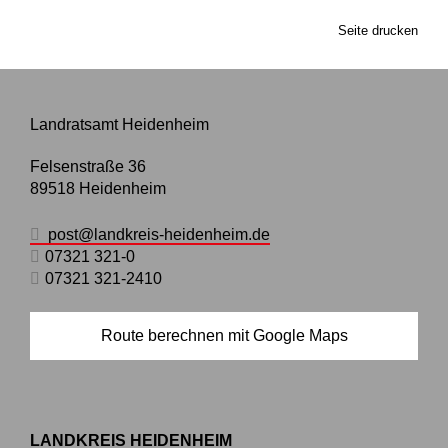
Seite drucken
Landratsamt Heidenheim
Felsenstraße 36
89518
Heidenheim
post@landkreis-heidenheim.de
07321 321-0
07321 321-2410
Route berechnen mit Google Maps
LANDKREIS HEIDENHEIM