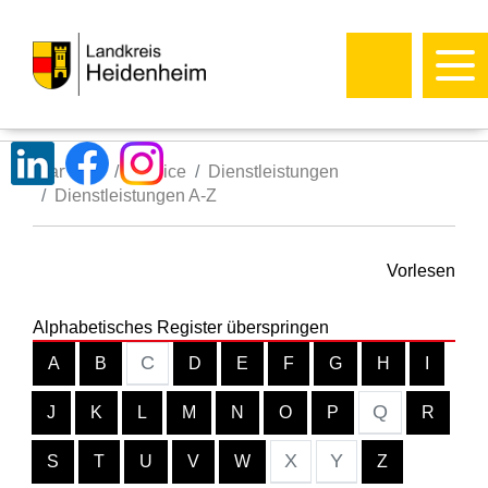
Startseite
Service
Dienstleistungen
Dienstleistungen A-Z
Vorlesen
Alphabetisches Register überspringen
C
A
B
D
E
F
G
H
I
Q
J
K
L
M
N
O
P
R
X
Y
S
T
U
V
W
Z