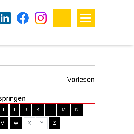
Vorlesen
springen
H
I
J
K
L
M
N
X
Y
V
W
Z