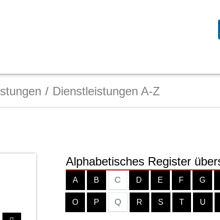
istungen
Dienstleistungen A-Z
Alphabetisches Register über
C
A
B
D
E
F
G
Q
O
P
R
S
T
U