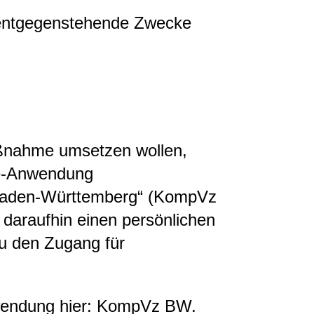
 entgegenstehende Zwecke
ßnahme umsetzen wollen,
ne-Anwendung
Baden-Württemberg“ (KompVz
n daraufhin einen persönlichen
u den Zugang für
nwendung hier: KompVz BW.