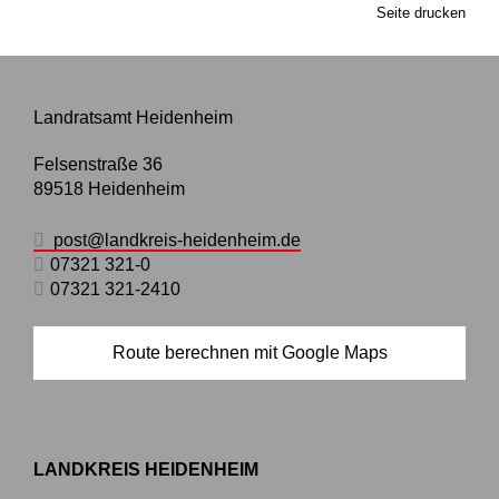
Seite drucken
Landratsamt Heidenheim
Felsenstraße 36
89518
Heidenheim
post@landkreis-heidenheim.de
07321 321-0
07321 321-2410
Route berechnen mit Google Maps
LANDKREIS HEIDENHEIM