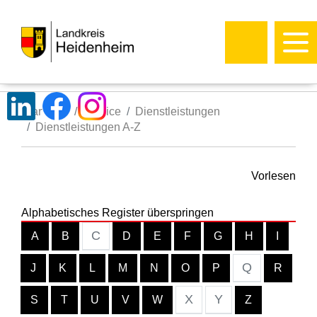
Startseite
Service
Dienstleistungen
Dienstleistungen A-Z
Vorlesen
Alphabetisches Register überspringen
C
A
B
D
E
F
G
H
I
Q
J
K
L
M
N
O
P
R
X
Y
S
T
U
V
W
Z