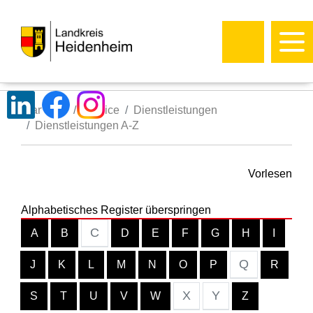
Startseite
Service
Dienstleistungen
Dienstleistungen A-Z
Vorlesen
Alphabetisches Register überspringen
C
A
B
D
E
F
G
H
I
Q
J
K
L
M
N
O
P
R
X
Y
S
T
U
V
W
Z