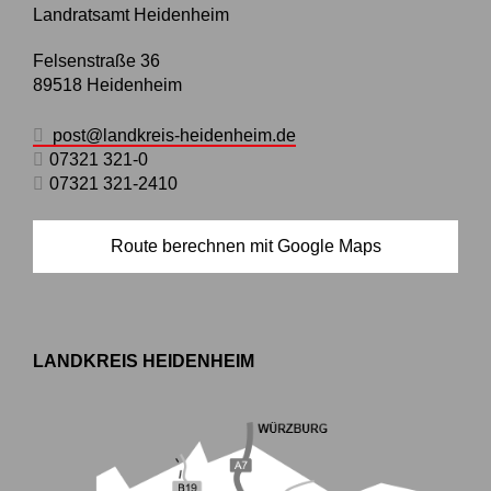
Landratsamt Heidenheim
Felsenstraße 36
89518
Heidenheim
post@landkreis-heidenheim.de
07321 321-0
07321 321-2410
Route berechnen mit Google Maps
LANDKREIS HEIDENHEIM