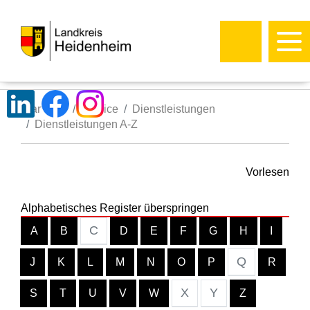
Startseite
Service
Dienstleistungen
Dienstleistungen A-Z
Vorlesen
Alphabetisches Register überspringen
C
A
B
D
E
F
G
H
I
Q
J
K
L
M
N
O
P
R
X
Y
S
T
U
V
W
Z