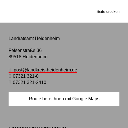
Seite drucken
Landratsamt Heidenheim
Felsenstraße 36
89518
Heidenheim
post@landkreis-heidenheim.de
07321 321-0
07321 321-2410
Route berechnen mit Google Maps