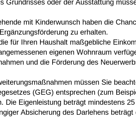
des Grundrisses oder der Ausstattung müs
tehende mit Kinderwunsch haben die Chance
rgänzungsförderung zu erhalten.
e für Ihren Haushalt maßgebliche Einkom
ber angemessenen eigenen Wohnraum verfüg
nahmen und die Förderung des Neuerwerb
rweiterungsmaßnahmen müssen Sie beachte
esetzes (GEG) entsprechen (zum Beispiel
h.
Die Eigenleistung beträgt mindestens 2
angiger Absicherung des Darlehens beträgt