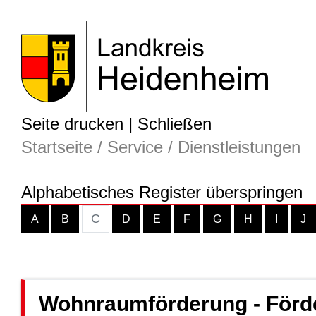
Seite drucken
|
Schließen
Startseite
/
Service
/
Dienstleistungen
Alphabetisches Register überspringen
C
A
B
D
E
F
G
H
I
J
Wohnraumförderung - Förd