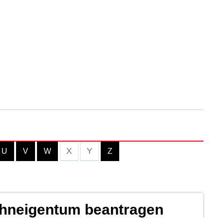
X
Y
U
V
W
Z
ohneigentum beantragen