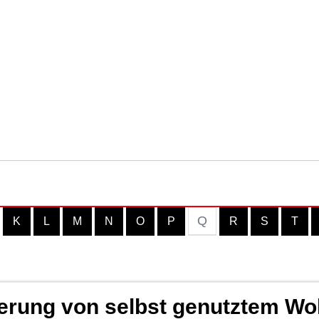
Q
K
L
M
N
O
P
R
S
T
erung von selbst genutztem W