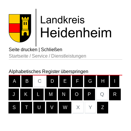
Seite drucken
|
Schließen
Startseite
/
Service
/
Dienstleistungen
Alphabetisches Register überspringen
C
A
B
D
E
F
G
H
I
Q
J
K
L
M
N
O
P
R
X
Y
S
T
U
V
W
Z