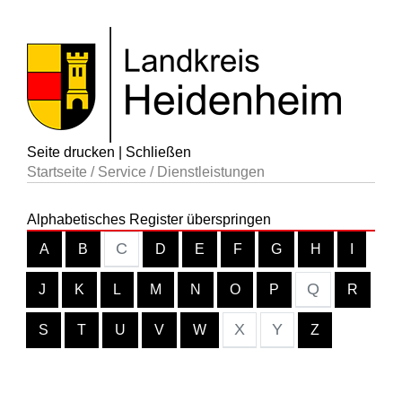
Seite drucken
|
Schließen
Startseite
/
Service
/
Dienstleistungen
Alphabetisches Register überspringen
C
A
B
D
E
F
G
H
I
Q
J
K
L
M
N
O
P
R
X
Y
S
T
U
V
W
Z