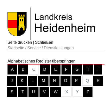
Seite drucken
|
Schließen
Startseite
/
Service
/
Dienstleistungen
Alphabetisches Register überspringen
C
A
B
D
E
F
G
H
I
Q
J
K
L
M
N
O
P
R
X
Y
S
T
U
V
W
Z