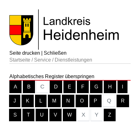
Seite drucken
|
Schließen
Startseite
/
Service
/
Dienstleistungen
Alphabetisches Register überspringen
C
A
B
D
E
F
G
H
I
Q
J
K
L
M
N
O
P
R
X
Y
S
T
U
V
W
Z