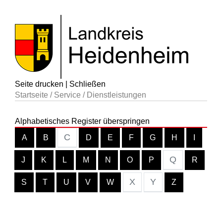
Seite drucken
|
Schließen
Startseite
/
Service
/
Dienstleistungen
Alphabetisches Register überspringen
C
A
B
D
E
F
G
H
I
Q
J
K
L
M
N
O
P
R
X
Y
S
T
U
V
W
Z