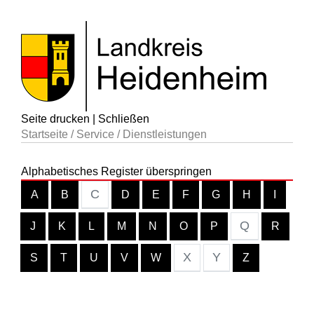
Seite drucken
|
Schließen
Startseite
/
Service
/
Dienstleistungen
Alphabetisches Register überspringen
C
A
B
D
E
F
G
H
I
Q
J
K
L
M
N
O
P
R
X
Y
S
T
U
V
W
Z