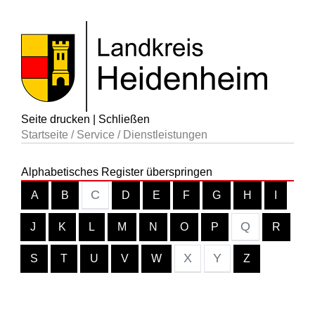
Seite drucken
|
Schließen
Startseite
/
Service
/
Dienstleistungen
Alphabetisches Register überspringen
C
A
B
D
E
F
G
H
I
Q
J
K
L
M
N
O
P
R
X
Y
S
T
U
V
W
Z