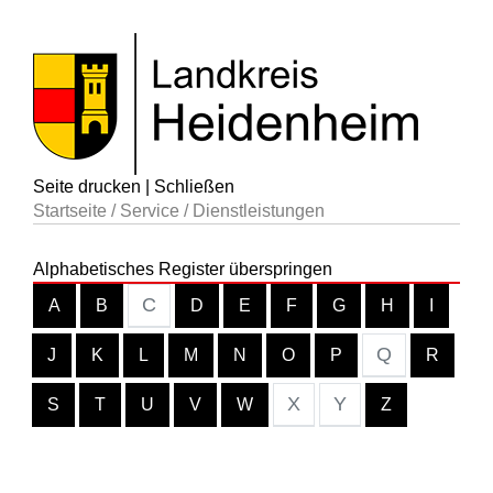
Seite drucken
|
Schließen
Startseite
/
Service
/
Dienstleistungen
Alphabetisches Register überspringen
C
A
B
D
E
F
G
H
I
Q
J
K
L
M
N
O
P
R
X
Y
S
T
U
V
W
Z