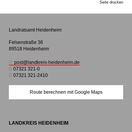
Seite drucken
Landratsamt Heidenheim
Felsenstraße 36
89518
Heidenheim
post@landkreis-heidenheim.de
07321 321-0
07321 321-2410
Route berechnen mit Google Maps
LANDKREIS HEIDENHEIM