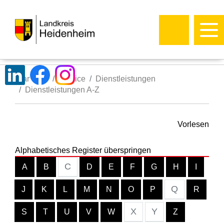
Startseite
Service
Dienstleistungen
Dienstleistungen A-Z
Vorlesen
Alphabetisches Register überspringen
C
A
B
D
E
F
G
H
I
Q
J
K
L
M
N
O
P
R
X
Y
S
T
U
V
W
Z