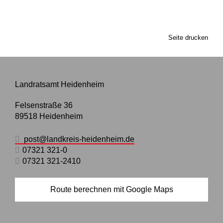
Seite drucken
Landratsamt Heidenheim
Felsenstraße 36
89518
Heidenheim
post@landkreis-heidenheim.de
07321 321-0
07321 321-2410
Route berechnen mit Google Maps