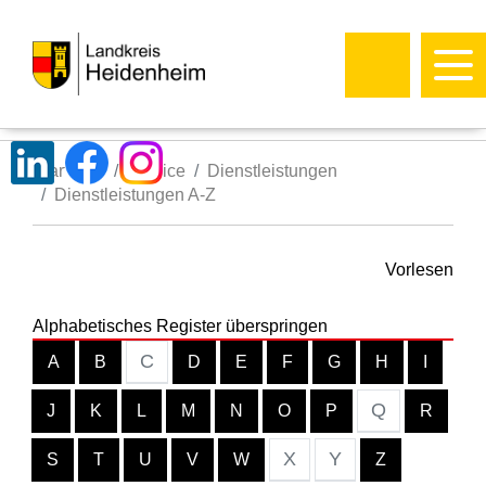
Startseite
Service
Dienstleistungen
Dienstleistungen A-Z
Vorlesen
Alphabetisches Register überspringen
C
A
B
D
E
F
G
H
I
Q
J
K
L
M
N
O
P
R
X
Y
S
T
U
V
W
Z