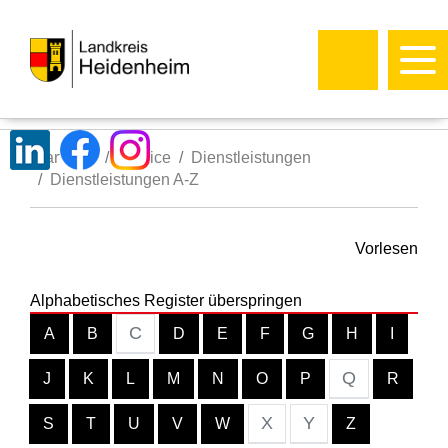
Startseite
Service
Dienstleistungen
Dienstleistungen A-Z
Vorlesen
Alphabetisches Register überspringen
C
A
B
D
E
F
G
H
I
Q
J
K
L
M
N
O
P
R
X
Y
S
T
U
V
W
Z