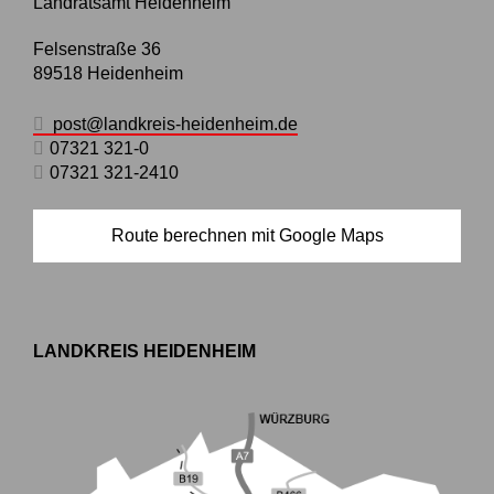
Landratsamt Heidenheim
Felsenstraße 36
89518
Heidenheim
post@landkreis-heidenheim.de
07321 321-0
07321 321-2410
Route berechnen mit Google Maps
LANDKREIS HEIDENHEIM