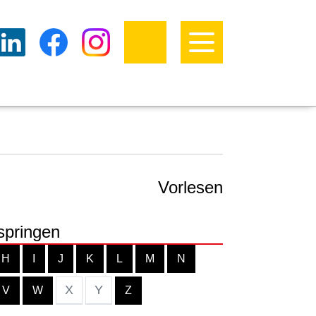
Vorlesen
springen
H
I
J
K
L
M
N
X
Y
V
W
Z