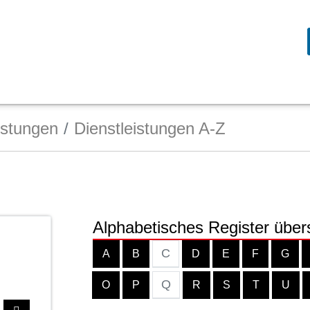
istungen
Dienstleistungen A-Z
Alphabetisches Register über
C
A
B
D
E
F
G
Q
O
P
R
S
T
U