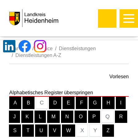
Startseite
Service
Dienstleistungen
Dienstleistungen A-Z
Vorlesen
Alphabetisches Register überspringen
C
A
B
D
E
F
G
H
I
Q
J
K
L
M
N
O
P
R
X
Y
S
T
U
V
W
Z