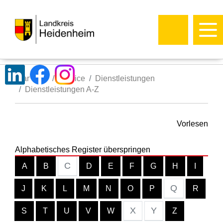
Startseite
Service
Dienstleistungen
Dienstleistungen A-Z
Vorlesen
Alphabetisches Register überspringen
C
A
B
D
E
F
G
H
I
Q
J
K
L
M
N
O
P
R
X
Y
S
T
U
V
W
Z