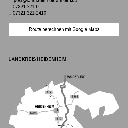
post@landkreis-heidenheim.de
07321 321-0
07321 321-2410
Route berechnen mit Google Maps
LANDKREIS HEIDENHEIM