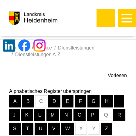
Startseite
Service
Dienstleistungen
Dienstleistungen A-Z
Vorlesen
Alphabetisches Register überspringen
C
A
B
D
E
F
G
H
I
Q
J
K
L
M
N
O
P
R
X
Y
S
T
U
V
W
Z