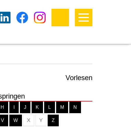
Vorlesen
springen
H
I
J
K
L
M
N
X
Y
V
W
Z