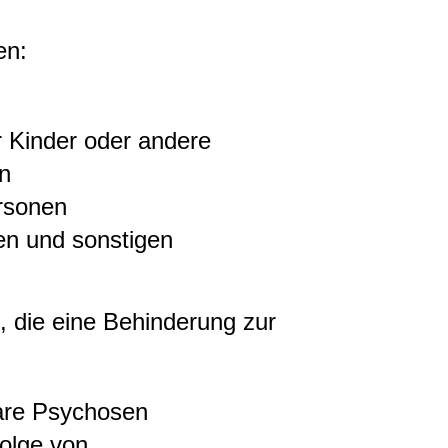
en:
r Kinder oder andere
en
rsonen
gen und sonstigen
, die eine Behinderung
zur
bare Psychosen
Folge von