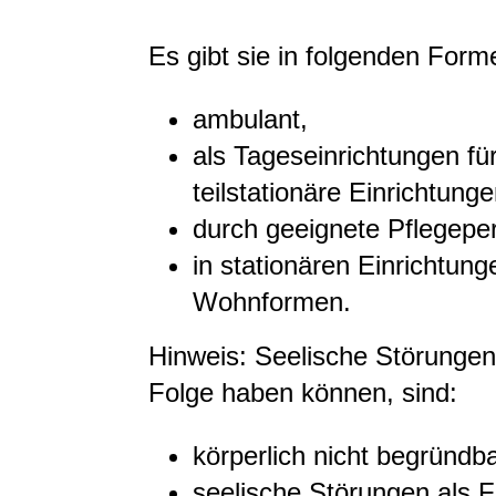
Es gibt sie in folgenden Form
ambulant,
als Tageseinrichtungen fü
teilstationäre Einrichtung
durch geeignete Pflegepe
in stationären Einrichtun
Wohnformen.
Hinweis:
Seelische Stör
ungen
Folge
haben können
,
sind
:
körperlich nicht begründ
seelische Störungen als 