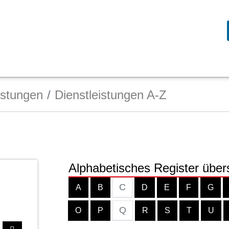
istungen
Dienstleistungen A-Z
Alphabetisches Register über
C
A
B
D
E
F
G
Q
O
P
R
S
T
U