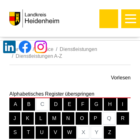
Startseite
Service
Dienstleistungen
Dienstleistungen A-Z
Vorlesen
Alphabetisches Register überspringen
C
A
B
D
E
F
G
H
I
Q
J
K
L
M
N
O
P
R
X
Y
S
T
U
V
W
Z