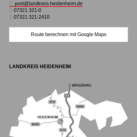
post@landkreis-heidenheim.de
07321 321-0
07321 321-2410
Route berechnen mit Google Maps
LANDKREIS HEIDENHEIM