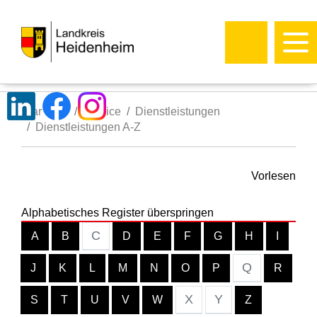
Startseite
Service
Dienstleistungen
Dienstleistungen A-Z
Vorlesen
Alphabetisches Register überspringen
C
A
B
D
E
F
G
H
I
Q
J
K
L
M
N
O
P
R
X
Y
S
T
U
V
W
Z