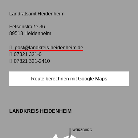
Landratsamt Heidenheim
Felsenstraße 36
89518
Heidenheim
post@landkreis-heidenheim.de
07321 321-0
07321 321-2410
Route berechnen mit Google Maps
LANDKREIS HEIDENHEIM