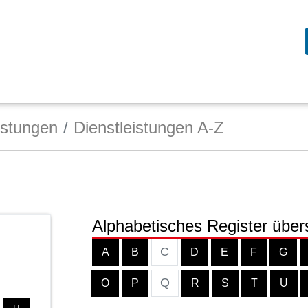
istungen
Dienstleistungen A-Z
Alphabetisches Register über
C
A
B
D
E
F
G
Q
O
P
R
S
T
U