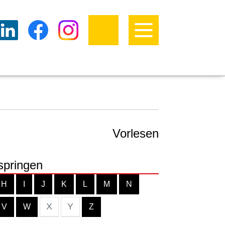
Vorlesen
springen
H
I
J
K
L
M
N
X
Y
V
W
Z