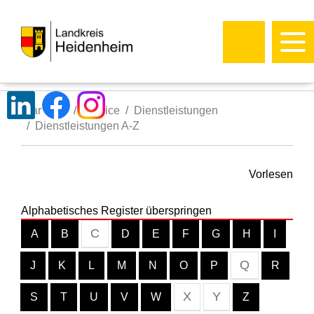
Startseite
Service
Dienstleistungen
Dienstleistungen A-Z
Vorlesen
Alphabetisches Register überspringen
C
A
B
D
E
F
G
H
I
Q
J
K
L
M
N
O
P
R
X
Y
S
T
U
V
W
Z