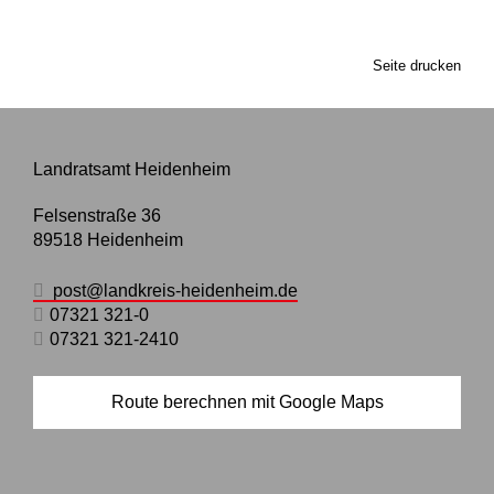
Seite drucken
Landratsamt Heidenheim
Felsenstraße 36
89518
Heidenheim
post@landkreis-heidenheim.de
07321 321-0
07321 321-2410
Route berechnen mit Google Maps