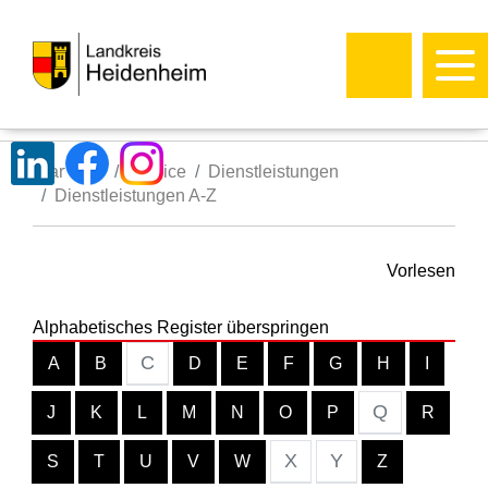
Startseite
Service
Dienstleistungen
Dienstleistungen A-Z
Vorlesen
Alphabetisches Register überspringen
C
A
B
D
E
F
G
H
I
Q
J
K
L
M
N
O
P
R
X
Y
S
T
U
V
W
Z