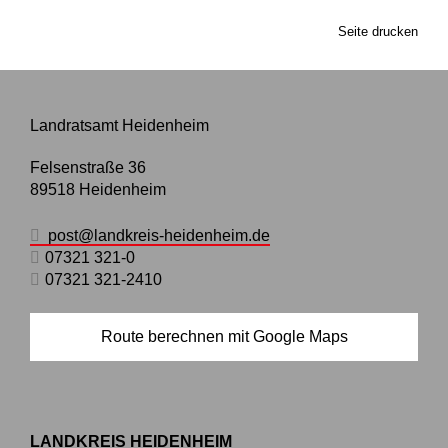
Seite drucken
Landratsamt Heidenheim
Felsenstraße 36
89518
Heidenheim
post@landkreis-heidenheim.de
07321 321-0
07321 321-2410
Route berechnen mit Google Maps
LANDKREIS HEIDENHEIM