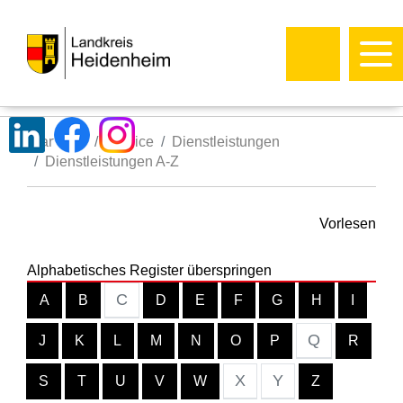
Startseite
Service
Dienstleistungen
Dienstleistungen A-Z
Vorlesen
Alphabetisches Register überspringen
C
A
B
D
E
F
G
H
I
Q
J
K
L
M
N
O
P
R
X
Y
S
T
U
V
W
Z