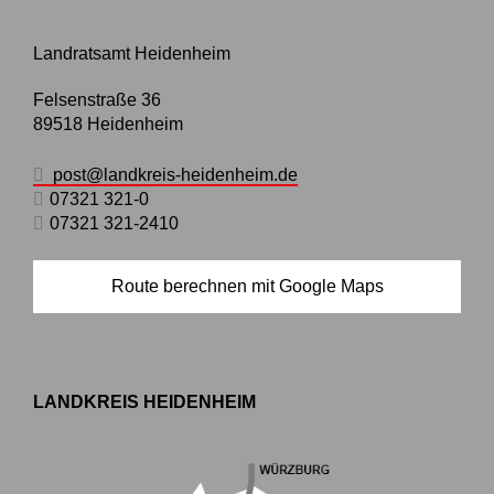
Landratsamt Heidenheim
Felsenstraße 36
89518
Heidenheim
post@landkreis-heidenheim.de
07321 321-0
07321 321-2410
Route berechnen mit Google Maps
LANDKREIS HEIDENHEIM