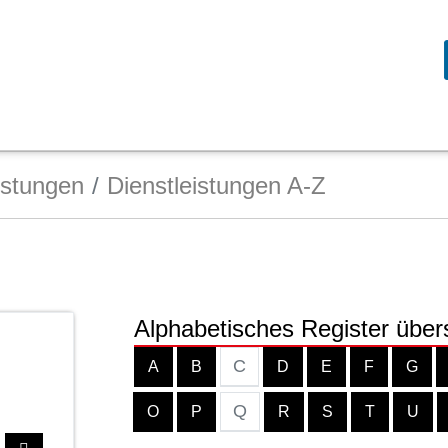
istungen
Dienstleistungen A-Z
Alphabetisches Register über
C
A
B
D
E
F
G
Q
O
P
R
S
T
U