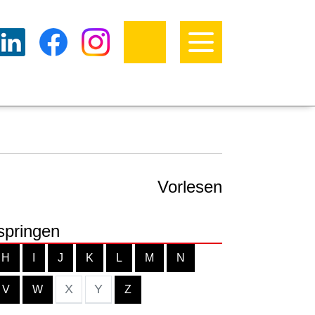
Vorlesen
springen
H
I
J
K
L
M
N
X
Y
V
W
Z