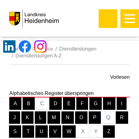
Startseite
Service
Dienstleistungen
Dienstleistungen A-Z
Vorlesen
Alphabetisches Register überspringen
C
A
B
D
E
F
G
H
I
Q
J
K
L
M
N
O
P
R
X
Y
S
T
U
V
W
Z