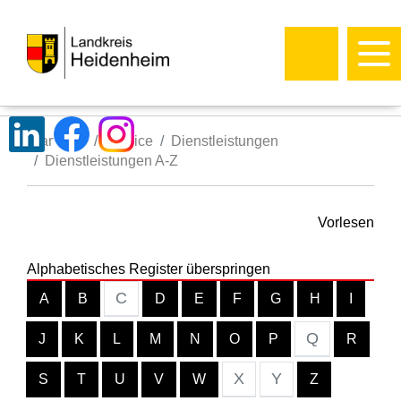
Startseite
Service
Dienstleistungen
Dienstleistungen A-Z
Vorlesen
Alphabetisches Register überspringen
C
A
B
D
E
F
G
H
I
Q
J
K
L
M
N
O
P
R
X
Y
S
T
U
V
W
Z